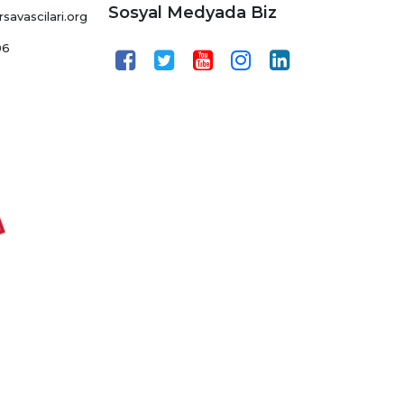
Sosyal Medyada Biz
avascilari.org
06