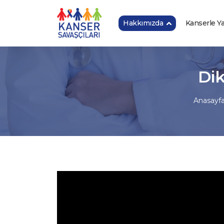
Hakkımızda
Kanserle 
Dik
Anasayf