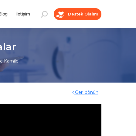
log
İletişim
Destek Olalım
alar
ve Kamile
Geri dönün