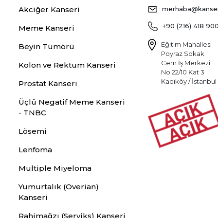
Akciğer Kanseri
merhaba@kansers
+90 (216) 418 90
Meme Kanseri
Eğitim Mahallesi
Beyin Tümörü
Poyraz Sokak
Cem İş Merkezi
Kolon ve Rektum Kanseri
No:22/10 Kat 3
Kadıköy / İstanbul
Prostat Kanseri
Üçlü Negatif Meme Kanseri
- TNBC
Lösemi
Lenfoma
Multiple Miyeloma
Yumurtalık (Overian)
Kanseri
Rahimağzı (Serviks) Kanseri