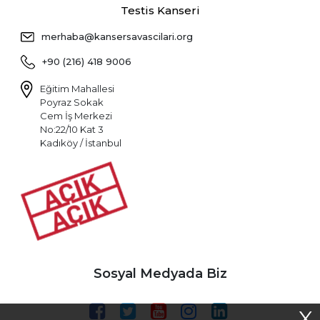
Testis Kanseri
merhaba@kansersavascilari.org
+90 (216) 418 9006
Eğitim Mahallesi
Poyraz Sokak
Cem İş Merkezi
No:22/10 Kat 3
Kadıköy / İstanbul
Sosyal Medyada Biz
X