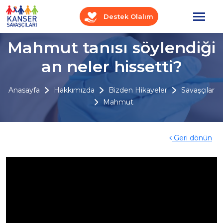
Destek Olalım
Mahmut tanısı söylendiği
an neler hissetti?
Anasayfa
Hakkımızda
Bizden Hikayeler
Savaşçılar
Mahmut
Geri dönün