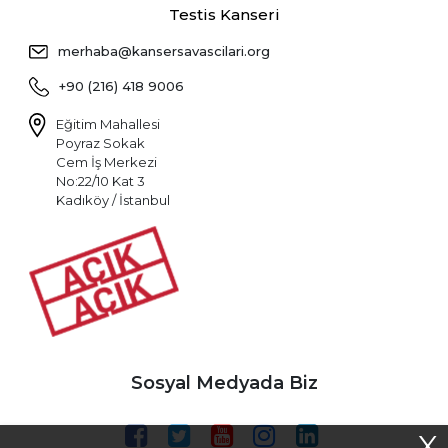
Testis Kanseri
merhaba@kansersavascilari.org
+90 (216) 418 9006
Eğitim Mahallesi
Poyraz Sokak
Cem İş Merkezi
No:22/10 Kat 3
Kadıköy / İstanbul
Sosyal Medyada Biz
X