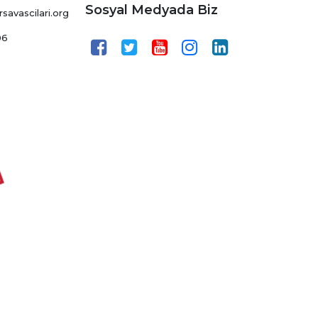
Sosyal Medyada Biz
avascilari.org
06