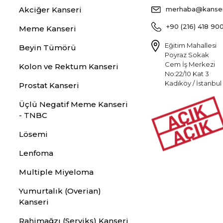
Akciğer Kanseri
merhaba@kansers
+90 (216) 418 90
Meme Kanseri
Eğitim Mahallesi
Beyin Tümörü
Poyraz Sokak
Cem İş Merkezi
Kolon ve Rektum Kanseri
No:22/10 Kat 3
Kadıköy / İstanbul
Prostat Kanseri
Üçlü Negatif Meme Kanseri
- TNBC
Lösemi
Lenfoma
Multiple Miyeloma
Yumurtalık (Overian)
Kanseri
Rahimağzı (Serviks) Kanseri