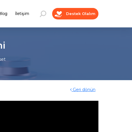
log
İletişim
Destek Olalım
mi
set
Geri dönün