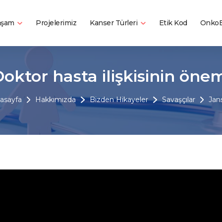
Yaşam
Kanser Türleri
Projelerimiz
Etik Kod
OnkoB
oktor hasta ilişkisinin öne
asayfa
Hakkımızda
Bizden Hikayeler
Savaşçılar
Jan