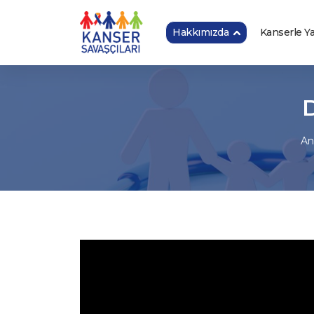
Hakkımızda
Kanserle 
D
An