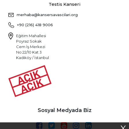
Testis Kanseri
merhaba@kansersavascilari.org
+90 (216) 418 9006
Eğitim Mahallesi
Poyraz Sokak
Cem İş Merkezi
No:22/10 Kat 3
Kadıköy / İstanbul
Sosyal Medyada Biz
X