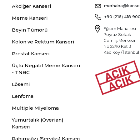
Akciğer Kanseri
merhaba@kansers
+90 (216) 418 90
Meme Kanseri
Eğitim Mahallesi
Beyin Tümörü
Poyraz Sokak
Cem İş Merkezi
Kolon ve Rektum Kanseri
No:22/10 Kat 3
Kadıköy / İstanbul
Prostat Kanseri
Üçlü Negatif Meme Kanseri
- TNBC
Lösemi
Lenfoma
Multiple Miyeloma
Yumurtalık (Overian)
Kanseri
Rahimağzı (Serviks) Kanseri