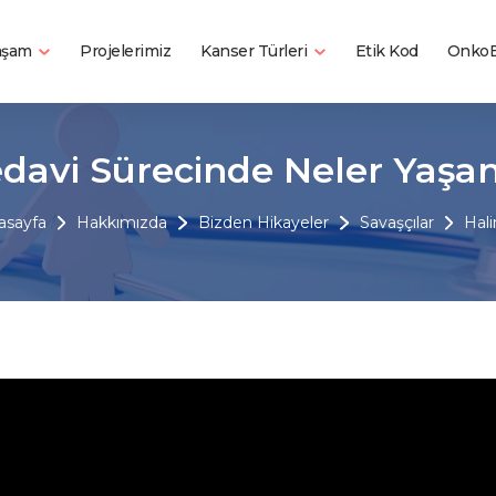
Yaşam
Kanser Türleri
Projelerimiz
Etik Kod
OnkoB
davi Sürecinde Neler Yaşa
asayfa
Hakkımızda
Bizden Hikayeler
Savaşçılar
Hal