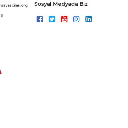
Sosyal Medyada Biz
avascilari.org
06