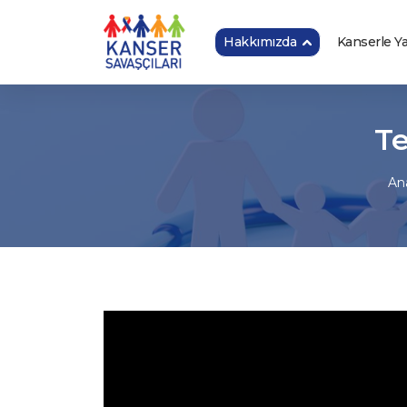
Hakkımızda
Kanserle 
Te
An