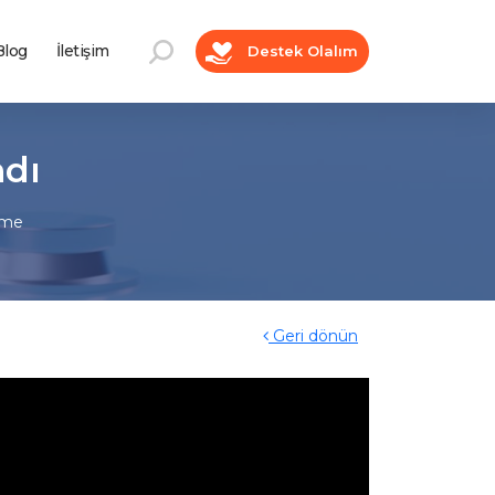
log
İletişim
Destek Olalım
ndı
ime
Geri dönün