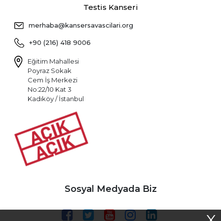
Testis Kanseri
merhaba@kansersavascilari.org
+90 (216) 418 9006
Eğitim Mahallesi
Poyraz Sokak
Cem İş Merkezi
No:22/10 Kat 3
Kadıköy / İstanbul
Sosyal Medyada Biz
X