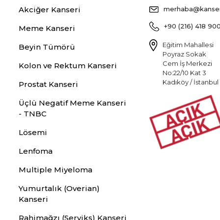
Akciğer Kanseri
merhaba@kansers
+90 (216) 418 90
Meme Kanseri
Eğitim Mahallesi
Beyin Tümörü
Poyraz Sokak
Cem İş Merkezi
Kolon ve Rektum Kanseri
No:22/10 Kat 3
Kadıköy / İstanbul
Prostat Kanseri
Üçlü Negatif Meme Kanseri
- TNBC
Lösemi
Lenfoma
Multiple Miyeloma
Yumurtalık (Overian)
Kanseri
Rahimağzı (Serviks) Kanseri