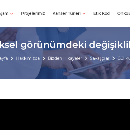
Yaşam
Kanser Türleri
Projelerimiz
Etik Kod
OnkoB
iksel görünümdeki değişikli
ayfa
Hakkımızda
Bizden Hikayeler
Savaşçılar
Gül K