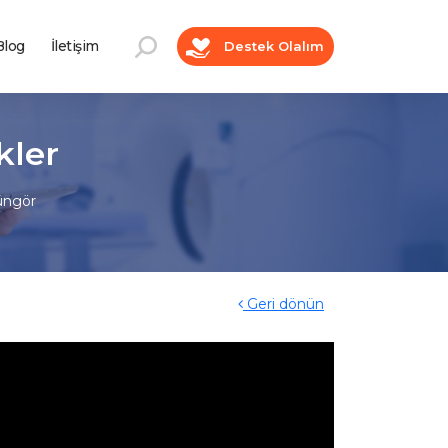
log
İletişim
Destek Olalım
kler
üngör
Geri dönün