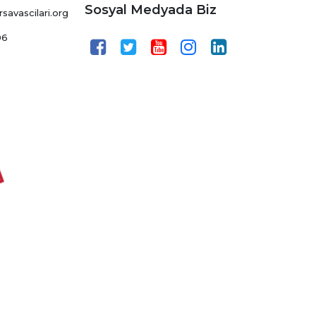
Sosyal Medyada Biz
avascilari.org
06