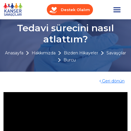
Destek Olalım
Tedavi sürecini nasıl
atlattım?
Anasayfa
Hakkımızda
Bizden Hikayeler
Savaşçılar
Burcu
Geri dönün