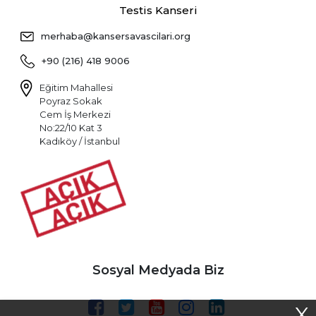
Testis Kanseri
merhaba@kansersavascilari.org
+90 (216) 418 9006
Eğitim Mahallesi
Poyraz Sokak
Cem İş Merkezi
No:22/10 Kat 3
Kadıköy / İstanbul
Sosyal Medyada Biz
X