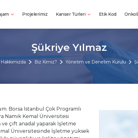
Yaşam
Kanser Türleri
Projelerimiz
Etik Kod
OnkoB
Şükriye Yılmaz
Hakkımızda
Biz Kimiz?
Yönetim ve Denetim Kurulu
Ş
um. Borsa İstanbul Çok Programlı
a Namık Kemal Üniversitesi
e çift anadal yaparak İşletme
al Üniversitesinde İşletme yüksek