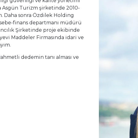
lığı güvenliği ve kalite yönetimi
da Asgün Turizm şirketinde 2010-
m. Daha sonra Özdilek Holding
asebe-finans departmanı müdürü
ıncılık Şirketinde proje ekibinde
myevi Maddeler Firmasında idari ve
ayım.
rahmetli dedemin tanı alması ve