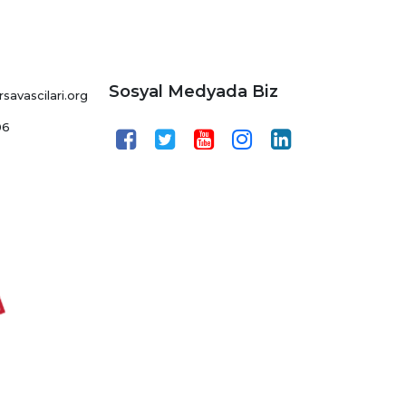
Sosyal Medyada Biz
avascilari.org
06