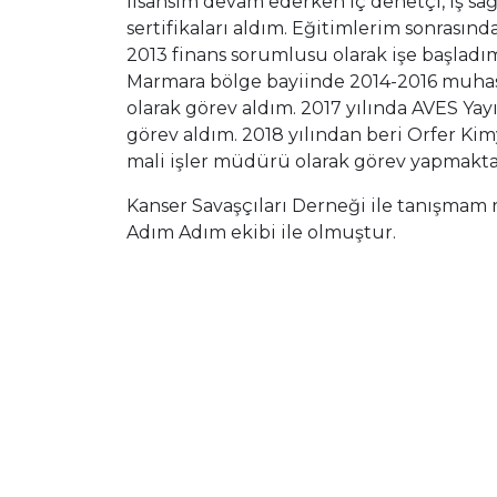
lisansım devam ederken iç denetçi, iş sağ
sertifikaları aldım. Eğitimlerim sonrasın
2013 finans sorumlusu olarak işe başladı
Marmara bölge bayiinde 2014-2016 muh
olarak görev aldım. 2017 yılında AVES Yay
görev aldım. 2018 yılından beri Orfer Ki
mali işler müdürü olarak görev yapmakt
Kanser Savaşçıları Derneği ile tanışmam 
Adım Adım ekibi ile olmuştur.