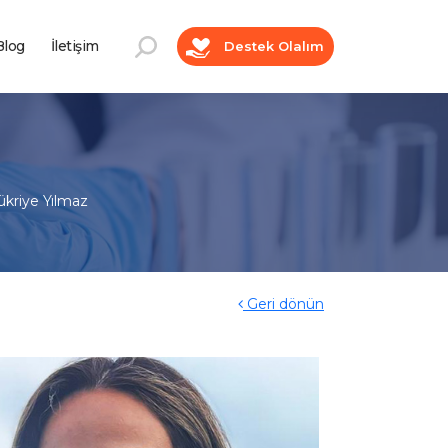
log
İletişim
Destek Olalım
ükriye Yılmaz
Geri dönün