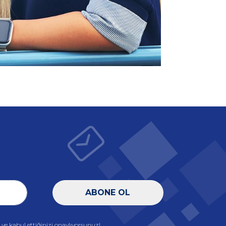
ABONE OL
e kabul ettiğinizi onaylıyorsunuz!