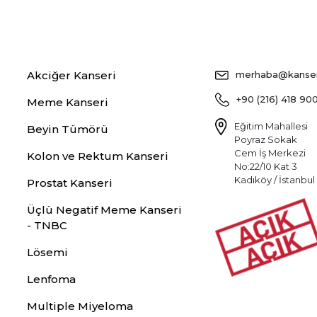
Akciğer Kanseri
merhaba@kansers
+90 (216) 418 90
Meme Kanseri
Eğitim Mahallesi
Beyin Tümörü
Poyraz Sokak
Cem İş Merkezi
Kolon ve Rektum Kanseri
No:22/10 Kat 3
Kadıköy / İstanbul
Prostat Kanseri
Üçlü Negatif Meme Kanseri
- TNBC
Lösemi
Lenfoma
Multiple Miyeloma