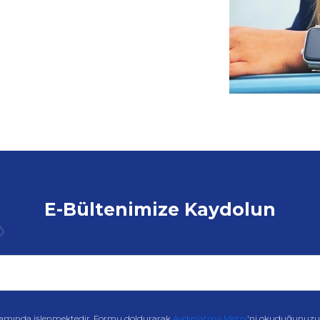
E-Bültenimize Kaydolun
amında işlenmektedir. Formu doldurarak
Aydınlatma Metni
'ni okuduğunuzu v