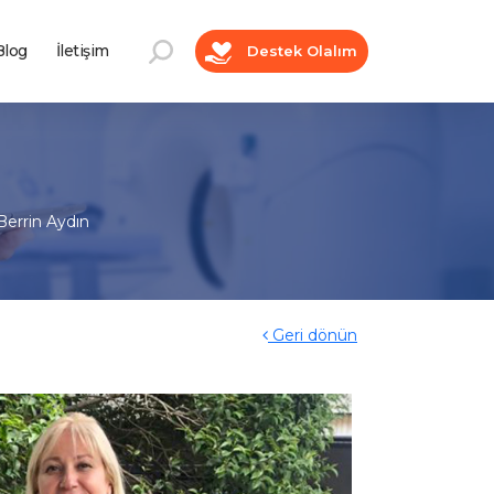
log
İletişim
Destek Olalım
Berrin Aydın
Geri dönün