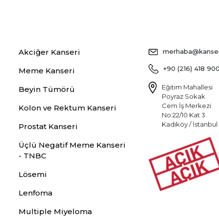
Akciğer Kanseri
merhaba@kansers
+90 (216) 418 90
Meme Kanseri
Eğitim Mahallesi
Beyin Tümörü
Poyraz Sokak
Cem İş Merkezi
Kolon ve Rektum Kanseri
No:22/10 Kat 3
Kadıköy / İstanbul
Prostat Kanseri
Üçlü Negatif Meme Kanseri
- TNBC
Lösemi
Lenfoma
Multiple Miyeloma