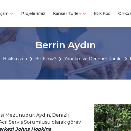
Yaşam
Kanser Türleri
Projelerimiz
Etik Kod
OnkoB
Berrin Aydın
Hakkımızda
Biz Kimiz?
Yönetim ve Denetim Kurulu
esi Mezunudur. Aydın, Denizli
Acil Servis Sorumlusu olarak görev
erkezi Johns Hopkins