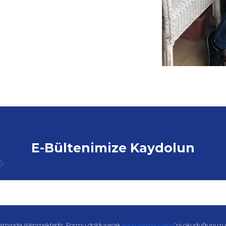
E-Bültenimize Kaydolun
amında işlenmektedir. Formu doldurarak
Aydınlatma Metni
'ni okuduğunuzu v