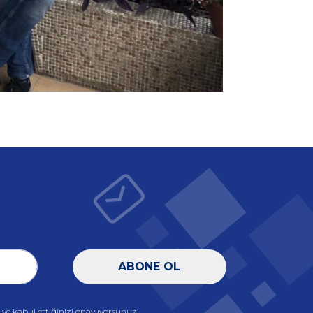
ABONE OL
e kabul ettiğinizi onaylıyorsunuz!