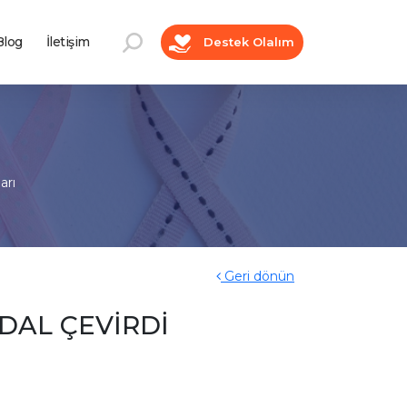
log
İletişim
Destek Olalım
arı
Geri dönün
DAL ÇEVİRDİ