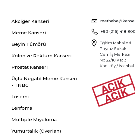
Akciğer Kanseri
merhaba@kansers
+90 (216) 418 90
Meme Kanseri
Eğitim Mahallesi
Beyin Tümörü
Poyraz Sokak
Cem İş Merkezi
Kolon ve Rektum Kanseri
No:22/10 Kat 3
Kadıköy / İstanbul
Prostat Kanseri
Üçlü Negatif Meme Kanseri
- TNBC
Lösemi
Lenfoma
Multiple Miyeloma
Yumurtalık (Overian)