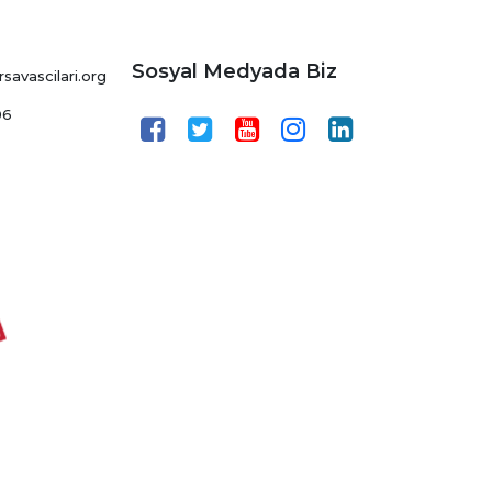
Sosyal Medyada Biz
avascilari.org
06