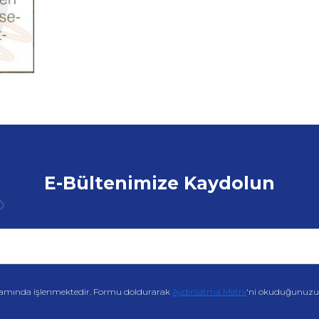
E-Bültenimize Kaydolun
amında işlenmektedir. Formu doldurarak
Aydınlatma Metni
'ni okuduğunuzu v