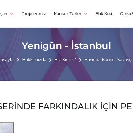
Yaşam
Kanser Türleri
Projelerimiz
Etik Kod
OnkoB
Yenigün - İstanbul
asayfa
Hakkımızda
Biz Kimiz?
Basında Kanser Savaşçıl
ERİNDE FARKINDALIK İÇİN PE