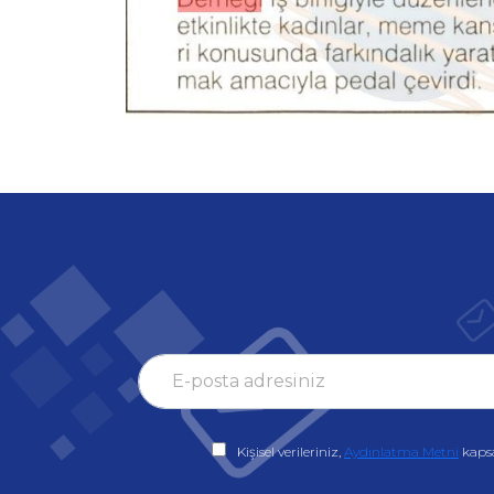
Kişisel verileriniz,
Aydınlatma Metni
kaps