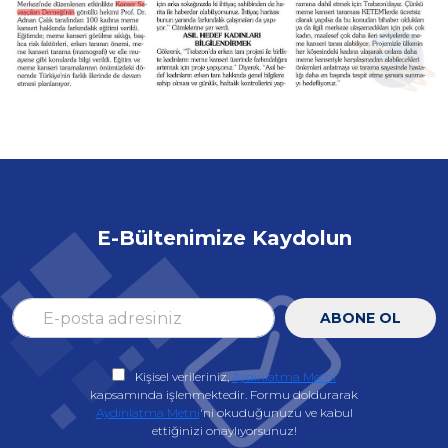
E-Bültenimize Kaydolun
ABONE OL
Kişisel verileriniz,
Aydınlatma Metni
kapsamında işlenmektedir. Formu doldurarak
Aydınlatma Metni
'ni okuduğunuzu ve kabul
ettiğinizi onaylıyorsunuz!