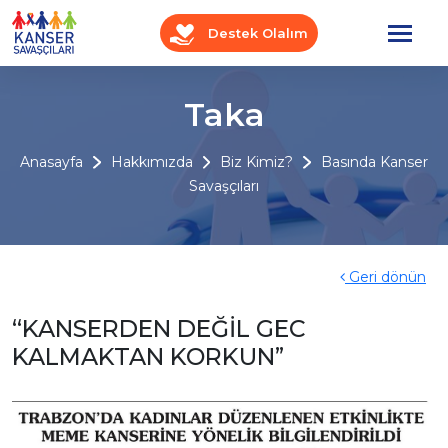
Destek Olalım
Taka
Anasayfa
Hakkımızda
Biz Kimiz?
Basında Kanser
Savaşçıları
Geri dönün
“KANSERDEN DEĞİL GEC
KALMAKTAN KORKUN”