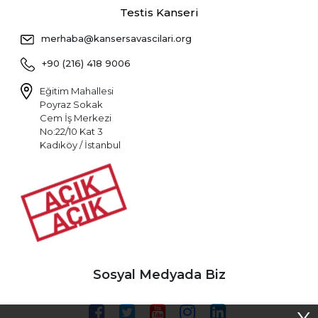
Testis Kanseri
merhaba@kansersavascilari.org
+90 (216) 418 9006
Eğitim Mahallesi
Poyraz Sokak
Cem İş Merkezi
No:22/10 Kat 3
Kadıköy / İstanbul
Sosyal Medyada Biz