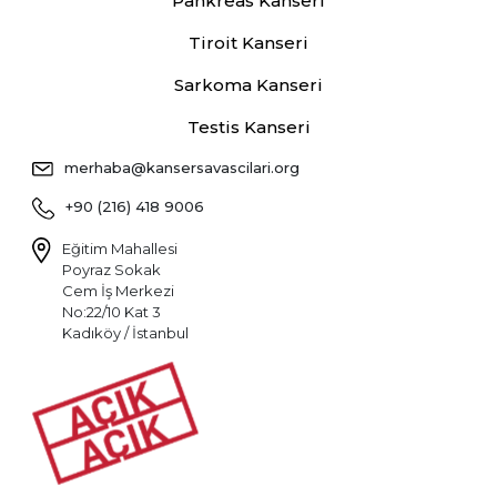
Pankreas Kanseri
Tiroit Kanseri
Sarkoma Kanseri
Testis Kanseri
merhaba@kansersavascilari.org
+90 (216) 418 9006
Eğitim Mahallesi
Poyraz Sokak
Cem İş Merkezi
No:22/10 Kat 3
Kadıköy / İstanbul