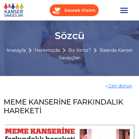
Destek Olalım
Sözcü
Anasayfa
Hakkımızda
Biz Kimiz?
Basında Kanser
Savaşçıları
Geri dönün
MEME KANSERİNE FARKINDALIK
HAREKETİ