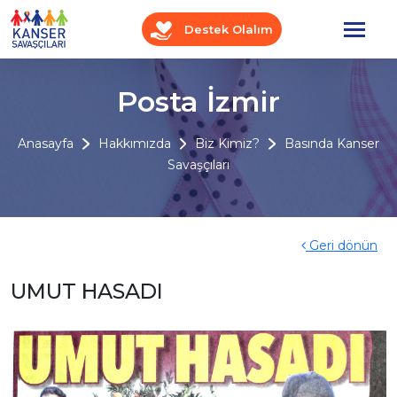
Destek Olalım
Posta İzmir
Anasayfa
Hakkımızda
Biz Kimiz?
Basında Kanser
Savaşçıları
Geri dönün
UMUT HASADI