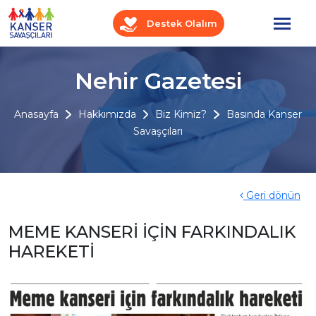
Destek Olalım
Nehir Gazetesi
Anasayfa
Hakkımızda
Biz Kimiz?
Basında Kanser
Savaşçıları
Geri dönün
MEME KANSERİ İÇİN FARKINDALIK
HAREKETİ