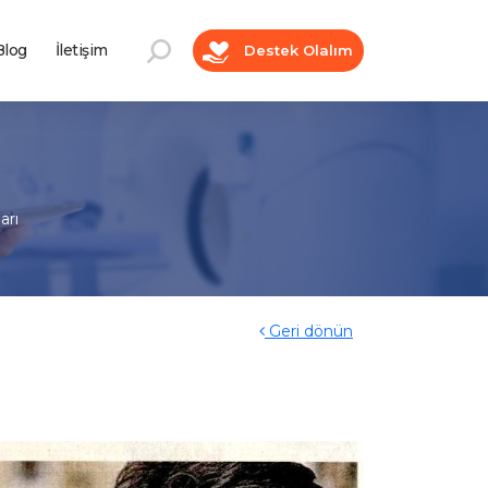
log
İletişim
Destek Olalım
arı
Geri dönün