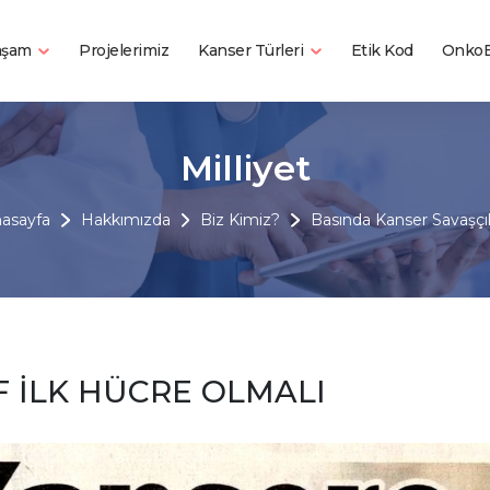
Yaşam
Kanser Türleri
Projelerimiz
Etik Kod
OnkoB
Milliyet
asayfa
Hakkımızda
Biz Kimiz?
Basında Kanser Savaşçıl
 İLK HÜCRE OLMALI