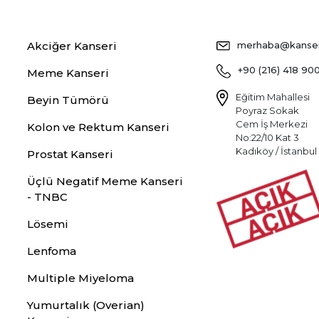
Akciğer Kanseri
merhaba@kansers
+90 (216) 418 90
Meme Kanseri
Eğitim Mahallesi
Beyin Tümörü
Poyraz Sokak
Cem İş Merkezi
Kolon ve Rektum Kanseri
No:22/10 Kat 3
Kadıköy / İstanbul
Prostat Kanseri
Üçlü Negatif Meme Kanseri
- TNBC
Lösemi
Lenfoma
Multiple Miyeloma
Yumurtalık (Overian)