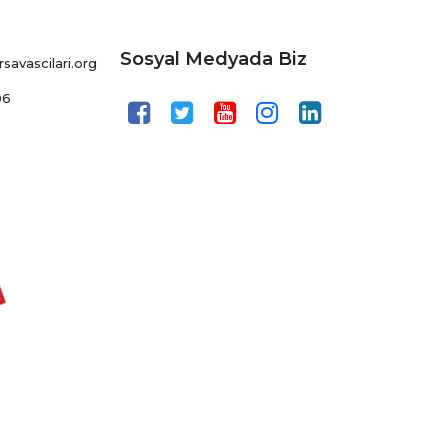
Sosyal Medyada Biz
avascilari.org
06