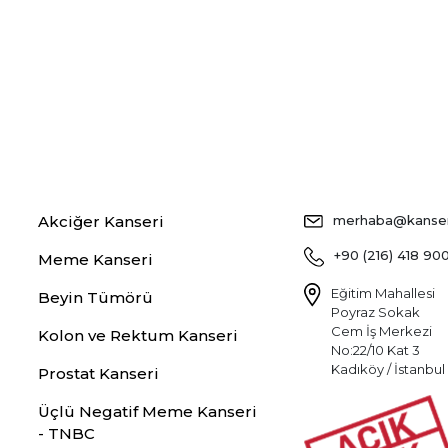
Akciğer Kanseri
merhaba@kansers
+90 (216) 418 90
Meme Kanseri
Eğitim Mahallesi
Beyin Tümörü
Poyraz Sokak
Cem İş Merkezi
Kolon ve Rektum Kanseri
No:22/10 Kat 3
Kadıköy / İstanbul
Prostat Kanseri
Üçlü Negatif Meme Kanseri
- TNBC