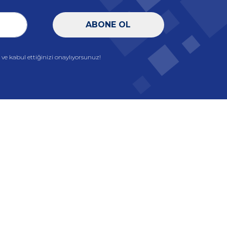
ABONE OL
e kabul ettiğinizi onaylıyorsunuz!