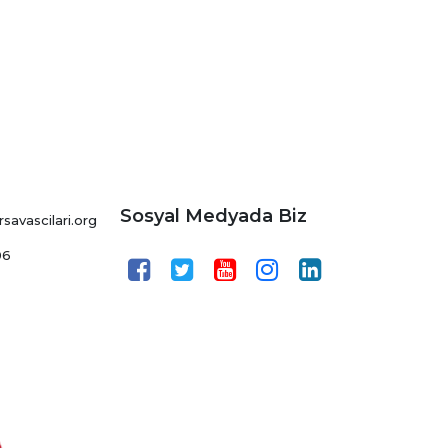
Sosyal Medyada Biz
avascilari.org
06