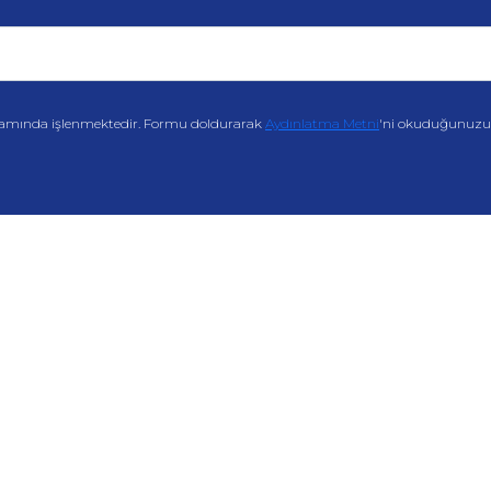
amında işlenmektedir. Formu doldurarak
Aydınlatma Metni
'ni okuduğunuzu v