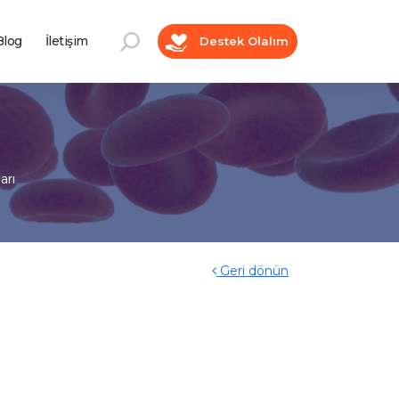
log
İletişim
Destek Olalım
arı
Geri dönün