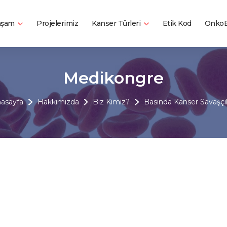
Yaşam
Kanser Türleri
Projelerimiz
Etik Kod
OnkoB
Medikongre
asayfa
Hakkımızda
Biz Kimiz?
Basında Kanser Savaşçıl