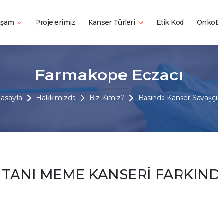
Yaşam
Kanser Türleri
Projelerimiz
Etik Kod
OnkoB
Farmakope Eczacı
asayfa
Hakkımızda
Biz Kimiz?
Basında Kanser Savaşçıl
N TANI MEME KANSERİ FARKIN