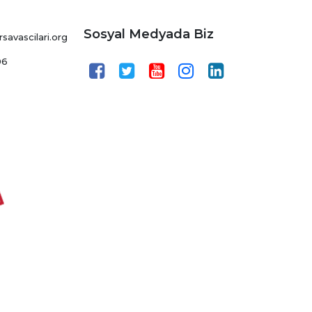
Sosyal Medyada Biz
avascilari.org
06