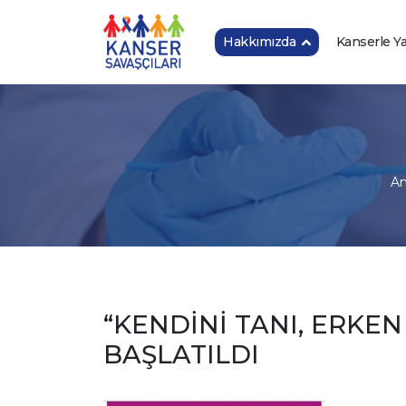
Hakkımızda
Kanserle 
An
“KENDİNİ TANI, ERKE
BAŞLATILDI