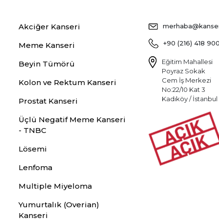
Akciğer Kanseri
merhaba@kansers
+90 (216) 418 90
Meme Kanseri
Eğitim Mahallesi
Beyin Tümörü
Poyraz Sokak
Cem İş Merkezi
Kolon ve Rektum Kanseri
No:22/10 Kat 3
Kadıköy / İstanbul
Prostat Kanseri
Üçlü Negatif Meme Kanseri
- TNBC
Lösemi
Lenfoma
Multiple Miyeloma
Yumurtalık (Overian)
Kanseri