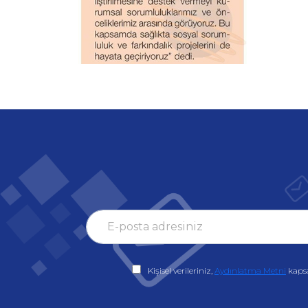
Kişisel verileriniz,
Aydınlatma Metni
kaps