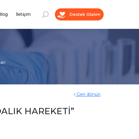
log
İletişim
Destek Olalım
arı
Geri dönün
DALIK HAREKETİ”