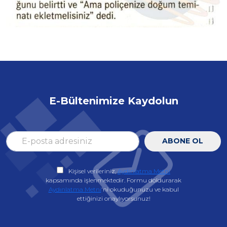
E-Bültenimize Kaydolun
ABONE OL
Kişisel verileriniz,
Aydınlatma Metni
kapsamında işlenmektedir. Formu doldurarak
Aydınlatma Metni
'ni okuduğunuzu ve kabul
ettiğinizi onaylıyorsunuz!