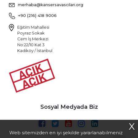
merhaba@kansersavascilari.org
+90 (216) 418 9006
Eğitim Mahallesi
Poyraz Sokak
Cem İş Merkezi
No:22/10 Kat 3
Kadıköy / İstanbul
Sosyal Medyada Biz
X
Web sitemizden en iyi şekilde yararlanabilmeniz