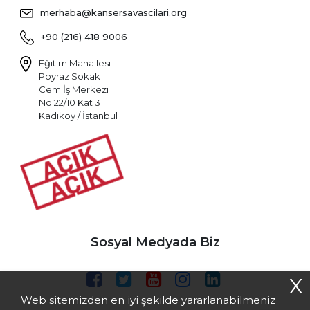
merhaba@kansersavascilari.org
+90 (216) 418 9006
Eğitim Mahallesi
Poyraz Sokak
Cem İş Merkezi
No:22/10 Kat 3
Kadıköy / İstanbul
Sosyal Medyada Biz
X
Web sitemizden en iyi şekilde yararlanabilmeniz