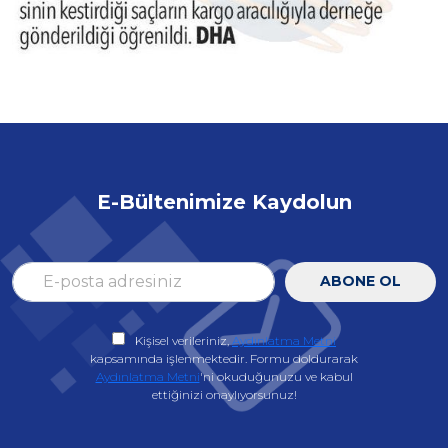
E-Bültenimize Kaydolun
ABONE OL
Kişisel verileriniz,
Aydınlatma Metni
kapsamında işlenmektedir. Formu doldurarak
Aydınlatma Metni
'ni okuduğunuzu ve kabul
ettiğinizi onaylıyorsunuz!