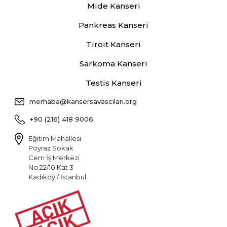
Mide Kanseri
Pankreas Kanseri
Tiroit Kanseri
Sarkoma Kanseri
Testis Kanseri
merhaba@kansersavascilari.org
+90 (216) 418 9006
Eğitim Mahallesi
Poyraz Sokak
Cem İş Merkezi
No:22/10 Kat 3
Kadıköy / İstanbul