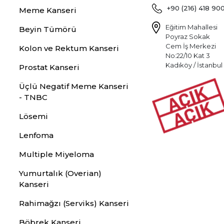
+90 (216) 418 90
Meme Kanseri
Eğitim Mahallesi
Beyin Tümörü
Poyraz Sokak
Cem İş Merkezi
Kolon ve Rektum Kanseri
No:22/10 Kat 3
Kadıköy / İstanbul
Prostat Kanseri
Üçlü Negatif Meme Kanseri
- TNBC
Lösemi
Lenfoma
Multiple Miyeloma
Yumurtalık (Overian)
Kanseri
Rahimağzı (Serviks) Kanseri
Böbrek Kanseri