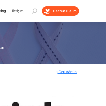
log
İletişim
Destek Olalım
arı
Geri dönün